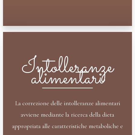
Intolleranze
alimentari
La correzione delle intolleranze alimentari
avviene mediante la ricerca della dieta
appropriata alle caratteristiche metaboliche e